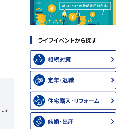
ライフイベントから探す
相続対策
定年･退職
住宅購入･リフォーム
けしま
結婚･出産