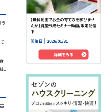
【無料動画でお金の育て方を学びませ
使う
んか】資産形成セミナー動画/限定配信
中
開催日
2026/01/31
れて
詳細をみる
食
除に
が高