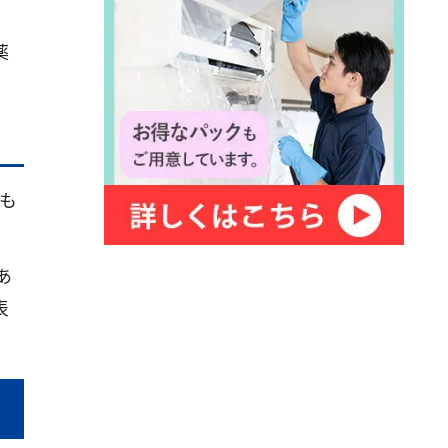
薬
も
あ
表