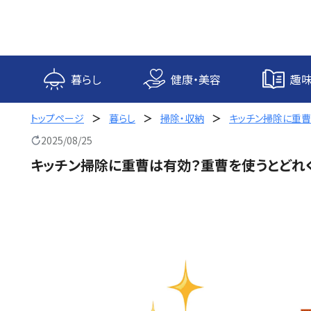
内
容
を
ス
キ
暮らし
健康・美容
趣味
ッ
プ
トップページ
暮らし
掃除・収納
キッチン掃除に重曹
2025/08/25
キッチン掃除に重曹は有効？重曹を使うとどれ