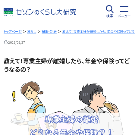
内
容
検索
メニュー
を
ス
キ
トップページ
暮らし
離婚・別居
教えて！専業主婦が離婚したら、年金や保険ってどう
ッ
2025/05/27
プ
教えて！専業主婦が離婚したら、年金や保険ってど
うなるの？