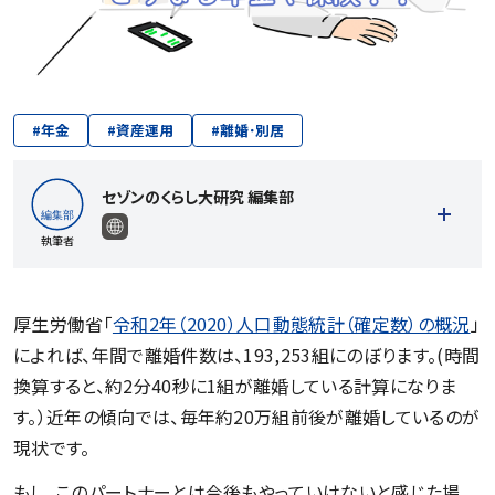
#
年金
#
資産運用
#
離婚･別居
セゾンのくらし大研究 編集部
執筆者
厚生労働省「
令和2年（2020）人口動態統計（確定数）の概況
」
によれば、年間で離婚件数は、193,253組にのぼります。(時間
記事一覧を見る
換算すると、約2分40秒に1組が離婚している計算になりま
す。）近年の傾向では、毎年約20万組前後が離婚しているのが
現状です。
もし、このパートナーとは今後もやっていけないと感じた場