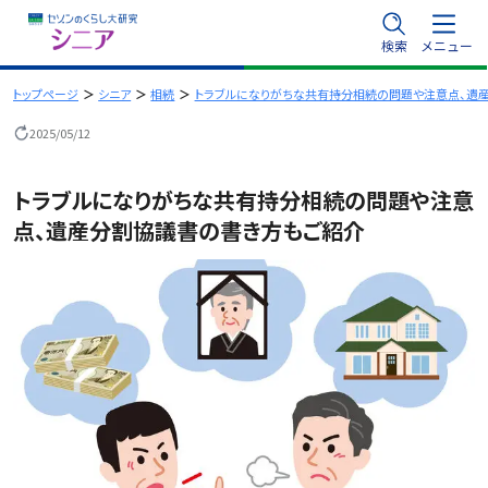
内
検索
メニュー
容
を
トップページ
シニア
相続
トラブルになりがちな共有持分相続の問題や注意点、遺
ス
2025/05/12
キ
ッ
トラブルになりがちな共有持分相続の問題や注意
プ
点、遺産分割協議書の書き方もご紹介