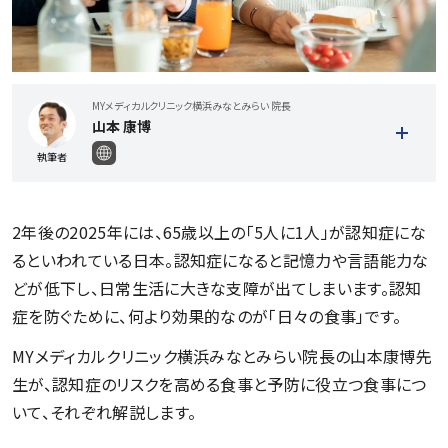
MYメディカルクリニック横浜みなとみらい 院長
山本 康博
執筆者
2年後の2025年には、65歳以上の「5人に1人」が認知症にな
るといわれている日本。認知症になると記憶力や言語能力な
記事一覧を見る
どが低下し、日常生活に大きな支障が出てしまいます。認知
症を防ぐために、何より効果的なのが「日々の食事」です。
MYメディカルクリニック横浜みなとみらい院長の山本康博先
生が、認知症のリスクを高める食事と予防に役立つ食事につ
いて、それぞれ解説します。