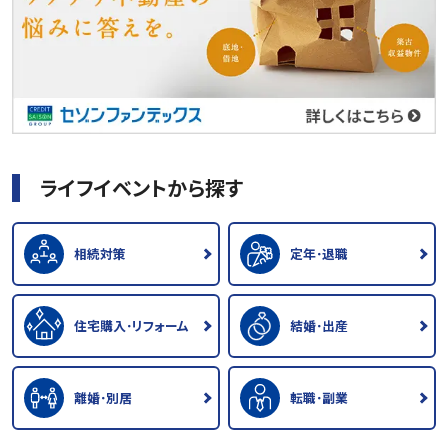
ライフイベントから探す
相続対策
定年･退職
住宅購入･リフォーム
結婚･出産
離婚･別居
転職･副業