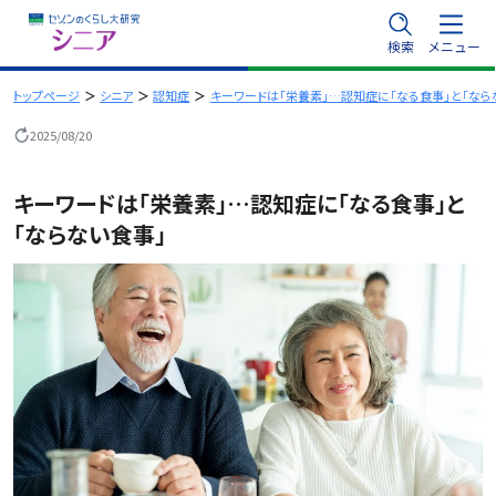
内
検索
メニュー
容
を
トップページ
シニア
認知症
キーワードは「栄養素」…認知症に「なる食事」と「なら
ス
2025/08/20
キ
ッ
キーワードは「栄養素」…認知症に「なる食事」と
プ
「ならない食事」