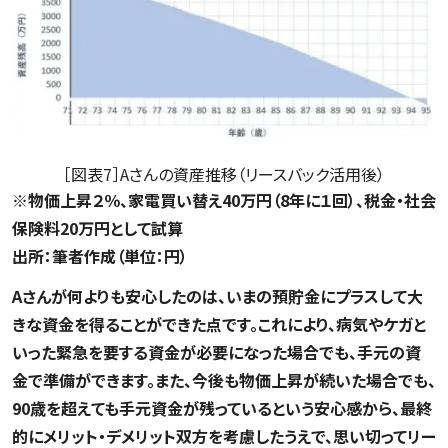
［図表7］Aさんの資産推移（リースバック活用後）
※物価上昇２％、家電買い替え40万円（8年に１回）、税金・社会
保険料20万円として試算
出所：筆者作成（単位：円）
Aさんが何よりも安心したのは、いまの預貯金にプラスして大
きな資金を得ることができた点です。これにより、病気やケガと
いった緊急を要する資金が必要になった場合でも、手元の資
金で準備ができます。また、今後も物価上昇が続いた場合でも、
90歳を超えても手元資金が残っているという安心感から、最終
的にメリット・デメリット双方を考慮したうえで、思い切ってリー