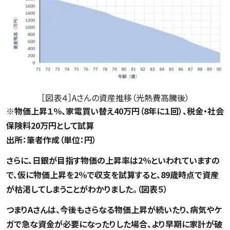
［図表４］Aさんの資産推移（光熱費高騰後）
※物価上昇１％、家電買い替え40万円（8年に１回）、税金・社会
保険料20万円として試算
出所：筆者作成（単位：円）
さらに、日銀が目指す物価の上昇率は2％といわれていますの
で、仮に物価上昇を2％で収支を試算すると、89歳時点で資産
が枯渇してしまうことがわかりました。（図表５）
つまりAさんは、今後もさらなる物価上昇が続いたり、病気やケ
ガで急な資金が必要になったりした場合、より早期に家計が破