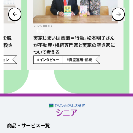
2026.08.07
実家
」を脱
実家じまいは意識＝行動。松本明子さん
弘毅さ
が不動産・相続専門家と実家の空き家に
ついて考える
ション
#
インタビュー
#
資産運用・相続
商品・サービス一覧