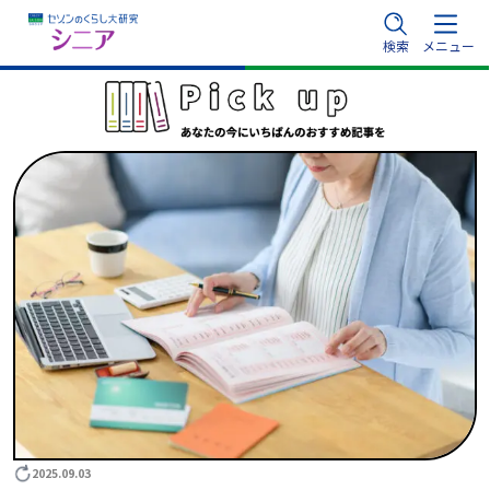
内
検索
メニュー
容
を
ス
キ
ッ
プ
2025.09.03