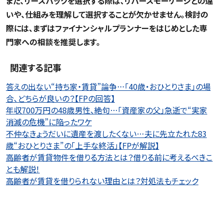
また、リースバックを選択する際は、リバースモーゲージとの違
いや、仕組みを理解して選択することが欠かせません。検討の
際には、まずはファイナンシャルプランナーをはじめとした専
門家への相談を推奨します。
関連する記事
答えの出ない“持ち家・賃貸”論争…「40歳・おひとりさま」の場
合、どちらが良いの？【FPの回答】
年収700万円の48歳男性、絶句…「資産家の父」急逝で“実家
消滅の危機”に陥ったワケ
不仲なきょうだいに遺産を渡したくない…夫に先立たれた83
歳“おひとりさま”の「上手な終活」【FPが解説】
高齢者が賃貸物件を借りる方法とは？借りる前に考えるべきこ
とも解説！
高齢者が賃貸を借りられない理由とは？対処法もチェック