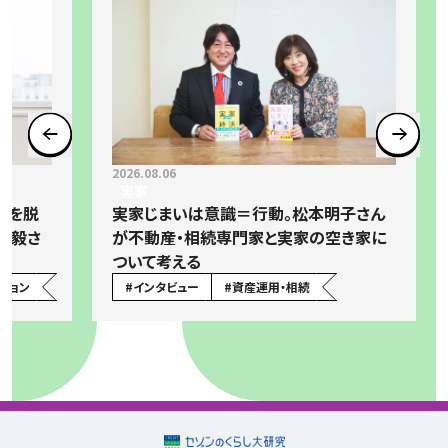
2026.08.06
実家
」を脱
実家じまいは意識＝行動。松本明子さん
弘毅さ
が不動産・相続専門家と実家の空き家に
ついて考える
ション
#
インタビュー
#
資産運用・相続