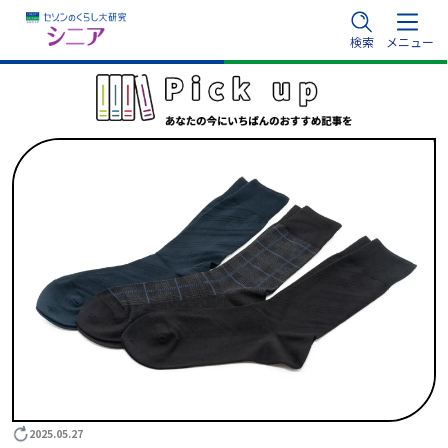
内
検索
メニュー
容
を
ス
キ
ッ
プ
2025.05.27