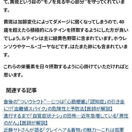
て、黄斑という目の“モノを見る中心部分”を守ってくれていま
す。
黄斑は加齢変化によってダメージに弱くなってしまうので、40
歳を超えたら積極的にルテインを摂取するようにした方が良い
でしょう。ルテインは主に緑黄色野菜に含まれています。ホウレ
ンソウやケール・ゴーヤなどです。はたまた卵にも含まれていま
す。
これらの栄養素を日々摂取するように心掛けていただければと
思います。
関連する記事
食後の“ついウトウト”…じつは「心筋梗塞」「認知症」の引き金
に!?「血糖値スパイク」の危険性と予防法【医師が解説】
進行するまで「自覚症状ナシ」の恐怖…近年急増している「男性
のがん」【医師が解説】
近藤サトさんが語る「グレイヘア＆着物」の魅力～これは孤軍