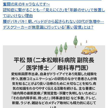
奮闘の末のキャラなんです～
認知症に繋がることも…「見えにくさ」を「年齢のせい」で放置し
てはいけない理由
腰がバキバキ！ 朝、ベッドがから起きられない30代が急増中…
デスクワーカーが無意識に行っている「悪い習慣」とは？
平松 類（二本松眼科病院 副院長
／ 医学博士 ／ 眼科専門医）
愛知県田原市出身。自身がドライアイであり克服した経験を
持つ。医療コミュニケーションの研究のなかで患者さんが病
気を知ることがより良い治療のために大切なことを知り、病
気の知識をわかりやすく伝える活動を続ける。 主な著書に
『緑内障の最新医療』『黄斑変性・浮腫で失明しないために』
『その白内障手術、待った！』（時事通信社）など多数。テレビ、
新聞、ラジオ、雑誌などのメディア取材にも精力的に応じて
いる。