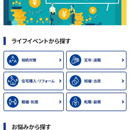
ライフイベントから探す
相続対策
定年･退職
住宅購入･リフォーム
結婚･出産
離婚･別居
転職･副業
お悩みから探す