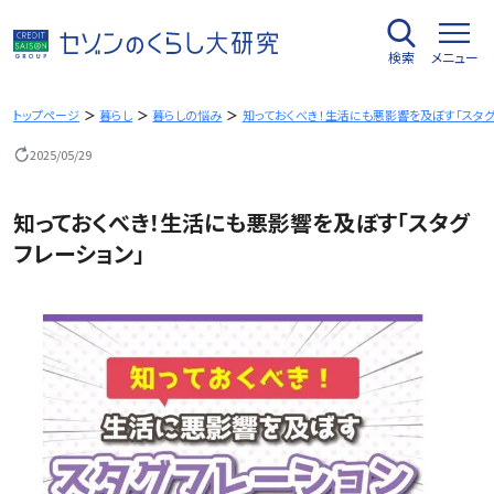
内
容
検索
メニュー
を
ス
キ
トップページ
暮らし
暮らしの悩み
知っておくべき！生活にも悪影響を及ぼす「スタグ
ッ
2025/05/29
プ
知っておくべき！生活にも悪影響を及ぼす「スタグ
フレーション」