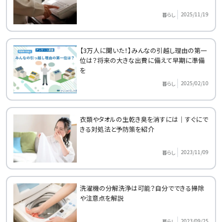
2025/11/19
暮らし
【3万人に聞いた！】みんなの引越し理由の第一
位は？将来の大きな出費に備えて早期に準備
を
2025/02/10
暮らし
衣類やタオルの生乾き臭を消すには｜すぐにで
きる対処法と予防策を紹介
2023/11/09
暮らし
洗濯機の分解洗浄は可能？自分でできる掃除
や注意点を解説
2023/09/25
暮らし