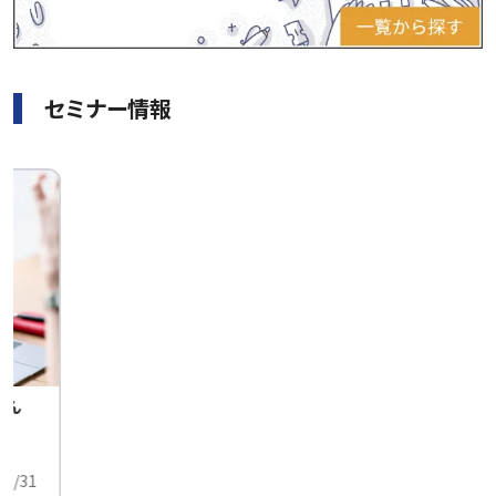
セミナー情報
せん
中
01/31