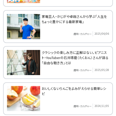
家電芸人・かじがや卓哉さんから学ぶ「人生を
ちょっと豊かにする最新家電」
2025/06/06
趣味・カルチャー
クラシックの楽しみ方に正解はない。ピアニス
ト・YouTuberの石井琢磨（たくおん）さんが語る
「自由な聴き方」とは
2025/05/28
趣味・カルチャー
おいしくないりんごをよみがえらせる簡単レシ
ピ
2024/11/05
趣味・カルチャー