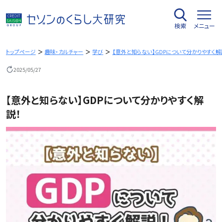
内
容
検索
メニュー
を
ス
キ
トップページ
趣味・カルチャー
学び
【意外と知らない】GDPについて分かりやすく解
ッ
2025/05/27
プ
【意外と知らない】GDPについて分かりやすく解
説！