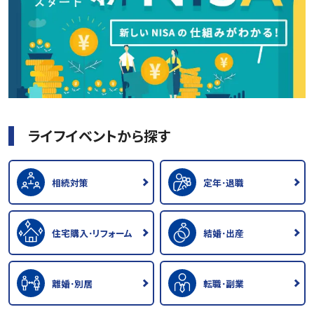
ライフイベントから探す
相続対策
定年･退職
住宅購入･リフォーム
結婚･出産
離婚･別居
転職･副業