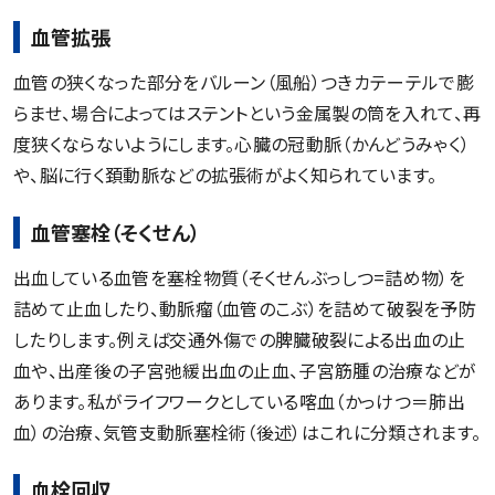
血管拡張
血管の狭くなった部分をバルーン（風船）つきカテーテルで膨
らませ、場合によってはステントという金属製の筒を入れて、再
度狭くならないようにします。心臓の冠動脈（かんどうみゃく）
や、脳に行く頚動脈などの拡張術がよく知られています。
血管塞栓（そくせん）
出血している血管を塞栓物質（そくせんぶっしつ=詰め物）を
詰めて止血したり、動脈瘤（血管のこぶ）を詰めて破裂を予防
したりします。例えば交通外傷での脾臓破裂による出血の止
血や、出産後の子宮弛緩出血の止血、子宮筋腫の治療などが
あります。私がライフワークとしている喀血（かっけつ＝肺出
血）の治療、気管支動脈塞栓術（後述）はこれに分類されます。
血栓回収