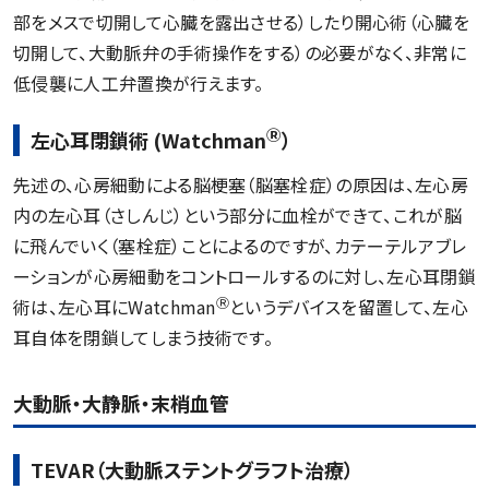
部をメスで切開して心臓を露出させる）したり開心術（心臓を
切開して、大動脈弁の手術操作をする）の必要がなく、非常に
低侵襲に人工弁置換が行えます。
Ⓡ
左心耳閉鎖術 (Watchman
）
先述の、心房細動による脳梗塞（脳塞栓症）の原因は、左心房
内の左心耳（さしんじ）という部分に血栓ができて、これが脳
に飛んでいく（塞栓症）ことによるのですが、カテーテルアブレ
ーションが心房細動をコントロールするのに対し、左心耳閉鎖
Ⓡ
術は、左心耳にWatchman
というデバイスを留置して、左心
耳自体を閉鎖してしまう技術です。
大動脈・大静脈・末梢血管
TEVAR（大動脈ステントグラフト治療）