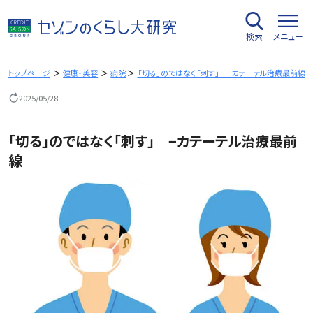
内
容
検索
メニュー
を
ス
キ
トップページ
健康・美容
病院​
｢切る｣のではなく｢刺す｣ −カテーテル治療最前線
ッ
2025/05/28
プ
｢切る｣のではなく｢刺す｣ −カテーテル治療最前
線