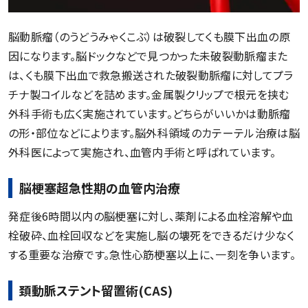
脳動脈瘤（のうどうみゃくこぶ）は破裂してくも膜下出血の原
因になります。脳ドックなどで見つかった未破裂動脈瘤また
は、くも膜下出血で救急搬送された破裂動脈瘤に対してプラ
チナ製コイルなどを詰めます。金属製クリップで根元を挟む
外科手術も広く実施されています。どちらがいいかは動脈瘤
の形・部位などによります。脳外科領域のカテーテル治療は脳
外科医によって実施され、血管内手術と呼ばれています。
脳梗塞超急性期の血管内治療
発症後6時間以内の脳梗塞に対し、薬剤による血栓溶解や血
栓破砕、血栓回収などを実施し脳の壊死をできるだけ少なく
する重要な治療です。急性心筋梗塞以上に、一刻を争います。
頚動脈ステント留置術(CAS)