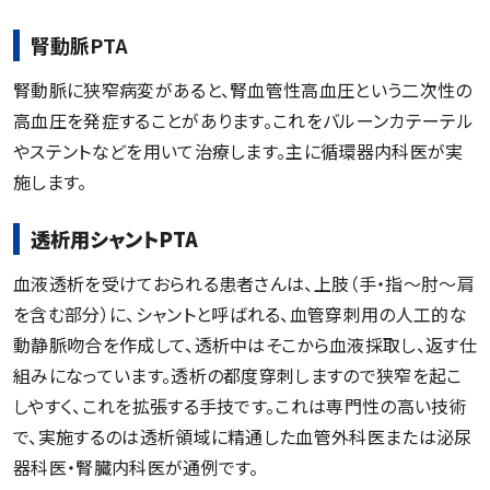
腎動脈PTA
腎動脈に狭窄病変があると、腎血管性高血圧という二次性の
高血圧を発症することがあります。これをバルーンカテーテル
やステントなどを用いて治療します。主に循環器内科医が実
施します。
透析用シャントPTA
血液透析を受けておられる患者さんは、上肢（手・指～肘～肩
を含む部分）に、シャントと呼ばれる、血管穿刺用の人工的な
動静脈吻合を作成して、透析中はそこから血液採取し、返す仕
組みになっています。透析の都度穿刺しますので狭窄を起こ
しやすく、これを拡張する手技です。これは専門性の高い技術
で、実施するのは透析領域に精通した血管外科医または泌尿
器科医・腎臓内科医が通例です。