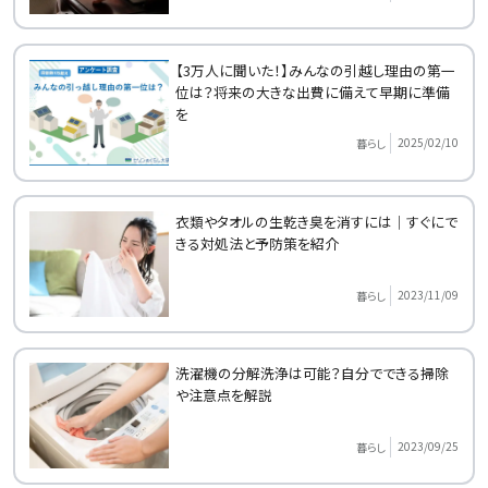
【3万人に聞いた！】みんなの引越し理由の第一
位は？将来の大きな出費に備えて早期に準備
を
2025/02/10
暮らし
衣類やタオルの生乾き臭を消すには｜すぐにで
きる対処法と予防策を紹介
2023/11/09
暮らし
洗濯機の分解洗浄は可能？自分でできる掃除
や注意点を解説
2023/09/25
暮らし