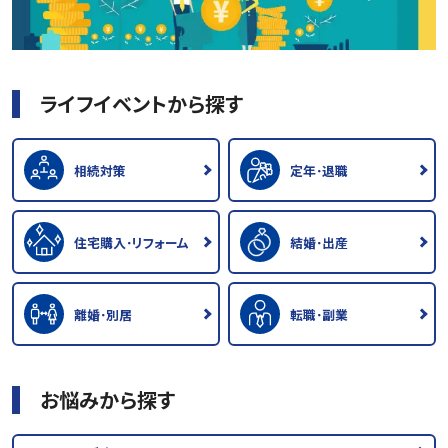
ライフイベントから探す
相続対策
定年･退職
住宅購入･リフォーム
結婚･出産
離婚･別居
転職･副業
お悩みから探す