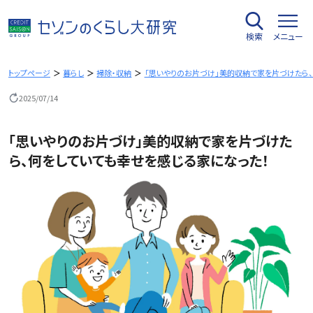
内
容
検索
メニュー
を
ス
キ
トップページ
暮らし
掃除・収納
「思いやりのお片づけ」美的収納で家を片づけたら、
ッ
2025/07/14
プ
「思いやりのお片づけ」美的収納で家を片づけた
ら、何をしていても幸せを感じる家になった！