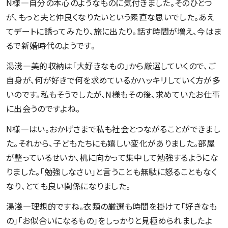
N様―自分の本心のようなものに気付きました。そのひとつ
が、もっと夫と仲良くなりたいという素直な思いでした。あえ
てデートに誘ってみたり、旅に出たり。話す時間が増え、今はま
るで新婚時代のようです。
湯淺―美的収納は「大好きなもの」から厳選していくので、ご
自身が、何が好きで何を求めているかハッキリしていく方が多
いのです。私もそうでしたが、N様もその後、求めていたお仕事
に出会うのですよね。
N様―はい。おかげさまで私も社会とつながることができまし
た。それから、子どもたちにも嬉しい変化がありました。部屋
が整っているせいか、机に向かって集中して勉強するようにな
りました。「勉強しなさい」と言うことも無駄に怒ることもなく
なり、とても良い関係になりました。
湯淺―理想的ですね。衣類の厳選も時間を掛けて「好きなも
の」「お似合いになるもの」をしっかりと見極められましたよ