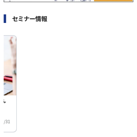
セミナー情報
せん
中
01/31