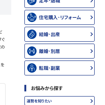
定年･退職
住宅購入･リフォーム
だ
結婚･出産
すぐ
蛇の
離婚･別居
スを
転職･副業
お悩みから探す
運勢を知りたい