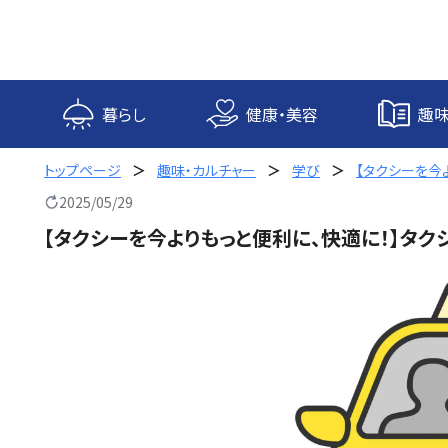
内
容
を
ス
キ
暮らし
健康・美容
趣味
ッ
プ
トップページ
趣味・カルチャー
学び
【タクシーを今
2025/05/29
【タクシーを今よりもっと便利に、快適に！】タク