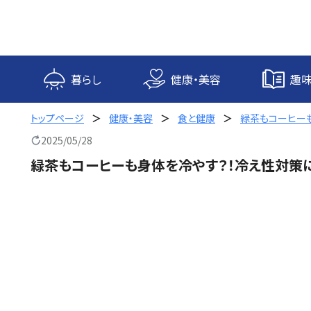
内
容
を
ス
キ
暮らし
健康・美容
趣味
ッ
プ
トップページ
健康・美容
食と健康
緑茶もコーヒー
2025/05/28
緑茶もコーヒーも身体を冷やす？！冷え性対策