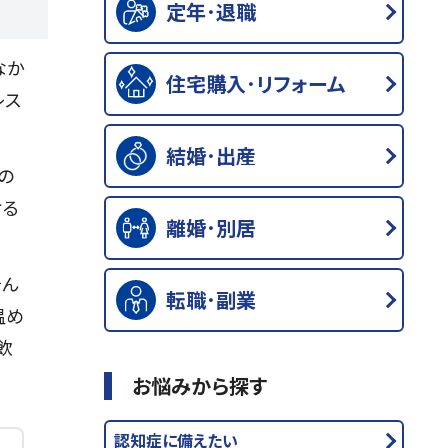
定年･退職
なか
住宅購入･リフォーム
レス
結婚･出産
の
ける
離婚･別居
そん
転職･副業
温め
飲
お悩みから探す
認知症に備えたい