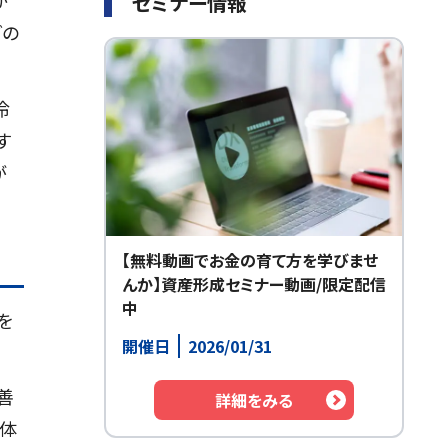
セミナー情報
どの
冷
す
が
【無料動画でお金の育て方を学びませ
んか】資産形成セミナー動画/限定配信
中
を
開催日
2026/01/31
。
善
詳細をみる
て体