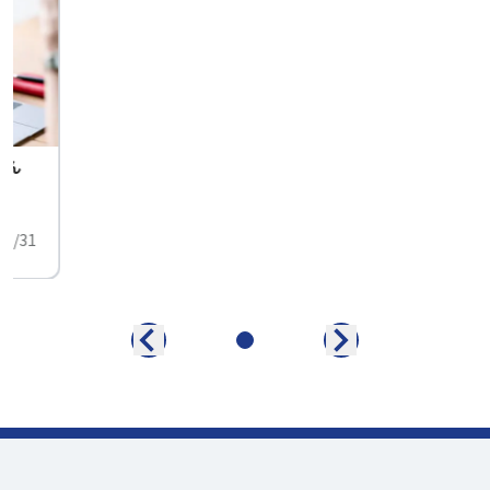
せん
中
01/31