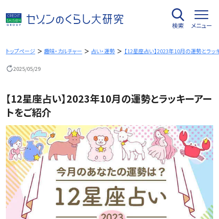
内
容
検索
メニュー
を
ス
キ
トップページ
趣味・カルチャー
占い・運勢
【12星座占い】2023年10月の運勢とラ
ッ
2025/05/29
プ
【12星座占い】2023年10月の運勢とラッキーアー
トをご紹介