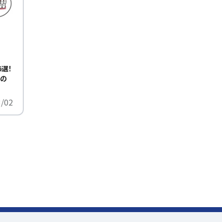
選！
びの
3/02