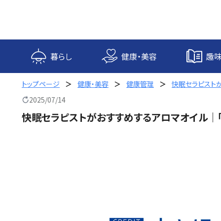
内
容
を
ス
キ
暮らし
健康・美容
趣味
ッ
プ
トップページ
健康・美容
健康管理
快眠セラピストが
2025/07/14
快眠セラピストがおすすめするアロマオイル｜「