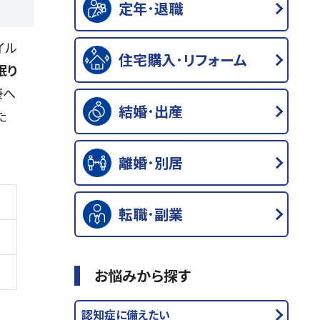
定年･退職
イル
住宅購入･リフォーム
眠り
康へ
結婚･出産
た
離婚･別居
転職･副業
お悩みから探す
認知症に備えたい