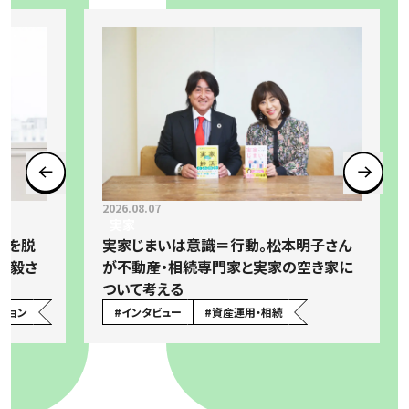
2026.08.07
実家
」を脱
実家じまいは意識＝行動。松本明子さん
弘毅さ
が不動産・相続専門家と実家の空き家に
ついて考える
ション
#
インタビュー
#
資産運用・相続