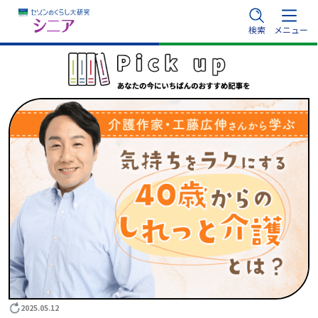
内
検索
メニュー
容
を
ス
キ
ッ
プ
2025.05.12