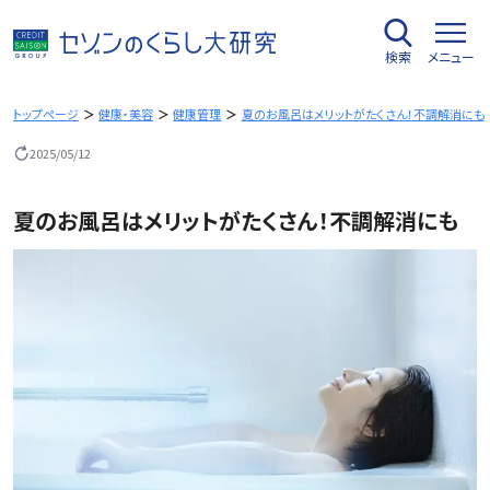
内
容
検索
メニュー
を
ス
キ
トップページ
健康・美容
健康管理
夏のお風呂はメリットがたくさん！不調解消にも
ッ
2025/05/12
プ
夏のお風呂はメリットがたくさん！不調解消にも