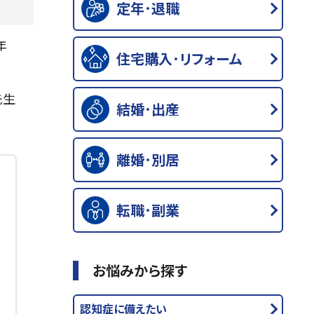
定年･退職
年
住宅購入･リフォーム
先生
結婚･出産
離婚･別居
転職･副業
お悩みから探す
認知症に備えたい