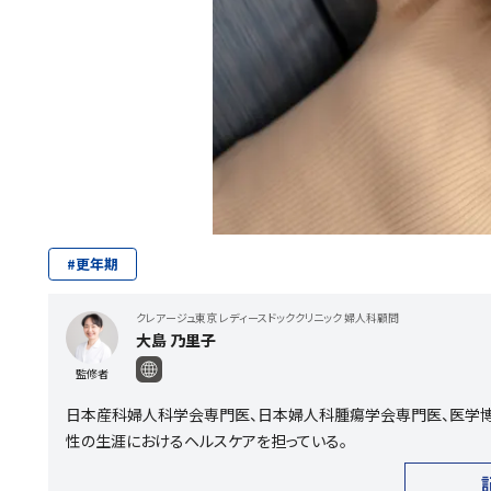
#
更年期
クレアージュ東京 レディースドッククリニック 婦人科顧問
大島 乃里子
監修者
日本産科婦人科学会専門医、日本婦人科腫瘍学会専門医、医学博
性の生涯におけるヘルスケアを担っている。