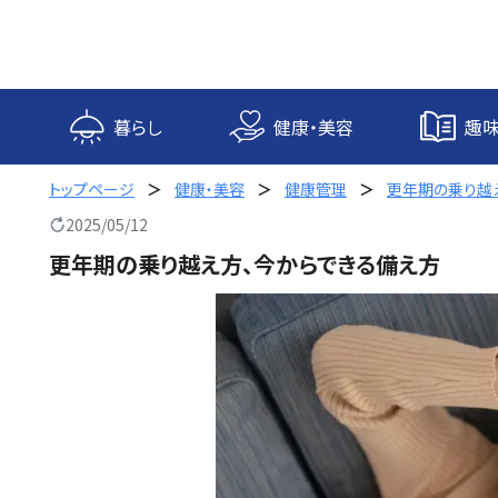
内
容
を
ス
キ
暮らし
健康・美容
趣味
ッ
プ
トップページ
健康・美容
健康管理
更年期の乗り越
2025/05/12
更年期の乗り越え方、今からできる備え方