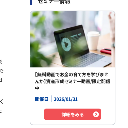
セミナー情報
後
で
【無料動画でお金の育て方を学びませ
日
んか】資産形成セミナー動画/限定配信
中
開催日
2026/01/31
く
た
詳細をみる