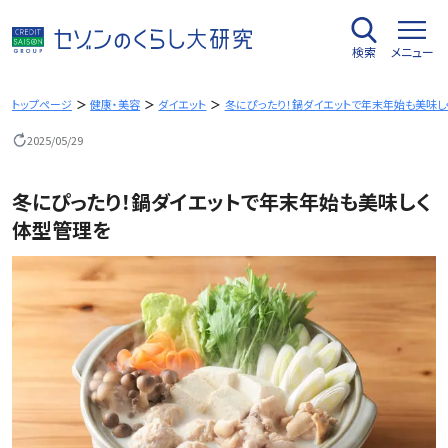
内
容
検索
メニュー
を
ス
キ
トップページ
健康・美容
ダイエット
冬にぴったり！鍋ダイエットで年末年始も美味し
ッ
2025/05/29
プ
冬にぴったり！鍋ダイエットで年末年始も美味しく
体型管理を