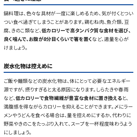
鍋料理は、色々な具材が一度に楽しめるため、気が付くとつい
つい食べ過ぎてしまうことがあります。鶏むね肉、魚介類、豆
腐、きのこ類など、
低カロリーで高タンパク質な食材を選び、
良く噛んで、お腹が8分目くらいで箸を置く
など、適量を心が
けましょう。
炭水化物は控えめに
ご飯や麺類などの炭水化物は、体にとって必要なエネルギー
源ですが、摂りすぎると太る原因になります。しらたきや春雨
など、
低カロリーで食物繊維が豊富な食材に置き換える
と、
満腹感を得ながらカロリーを抑えることができます。〆にラー
メンやうどんを食べる場合は、量を控えめにするか、代わりに
野菜やきのこをたっぷり入れて、スープを一杯程度味わうよう
にしましょう。