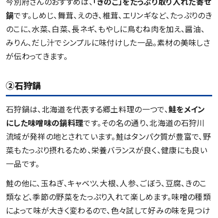
今別府さんのおすすめは、
「きのこ」をたっぷり取り入れた寄せ
鍋
です。しめじ、舞茸、えのき、椎茸、エリンギなど、たっぷりのき
のこに、水菜、白菜、長ネギ、もやしに鳥むね肉を加え、醤油、
みりん、だし汁でシンプルに味付けした一品。素材の美味しさ
が伝わってきます。
②石狩鍋
石狩鍋は、北海道を代表する郷土料理の一つで、
鮭をメイン
にした味噌味の鍋料理
です。その名の通り、北海道の石狩川
流域が発祥の地とされています。鮭はタンパク質が豊富で、野
菜もたっぷり摂れるため、栄養バランスが良く、健康にも良い
一品です。
鮭の他に、玉ねぎ、キャベツ、大根、人参、ごぼう、豆腐、きのこ
類など、季節の野菜をたっぷり入れて楽しめます。味噌の種類
によって味が大きく変わるので、色々試して好みの味を見つけ