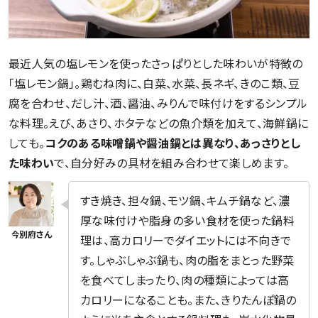
最近人気の塩レモンを使ったさっぱりとした味わいが特徴の
「塩レモン鍋」。鶏むね肉に、白菜、水菜、長ネギ、きのこ類、豆
腐を合わせ、だし汁、酒、醤油、みりんで味付けをするシンプル
な料理。えび、あさり、ホタテなどの魚介類を加えて、海鮮鍋に
しても。
コクのある味噌鍋や醤油鍋とは異なり、あっさりとし
た味わい
で、自分好みの具材を組み合わせて楽しめます。
すき焼き、担々鍋、モツ鍋、キムチ鍋など、濃
厚な味付けや脂身の多い食材を使った鍋料
理は、高カロリーでダイエットには不向きで
す。しゃぶしゃぶ鍋も、肉の脂をまとった野菜
を食べてしまったり、肉の種類によっては高
カロリーになることも。また、きりたんぽ鍋の