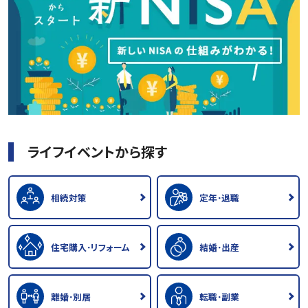
ライフイベントから探す
相続対策
定年･退職
住宅購入･リフォーム
結婚･出産
離婚･別居
転職･副業