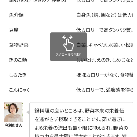
魚介類
白身魚（鱈、鯛など）は低カロ
豆腐
低カロリーで高タンパク質、
葉物野菜
白菜、キャベツ、水菜、小松
スクロールできます
きのこ類
しいたけ、えのき、しめじなど
しらたき
ほぼカロリーがなく、食物繊
こんにゃく
低カロリーで、満腹感を得ら
鍋料理の良いところは、野菜本来の栄養価
を逃がさず摂取できることです。茹で過ぎに
よる栄養の流出も最小限に抑えられ、野菜の
持つ力を最大限に活かすことができます。特