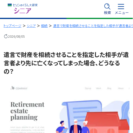
内
検索
メニュー
容
を
トップページ
シニア
相続
遺言で財産を相続させることを指定した相手が遺言者より
ス
2026/08/05
キ
ッ
遺言で財産を相続させることを指定した相手が遺
プ
言者より先に亡くなってしまった場合、どうなる
の？