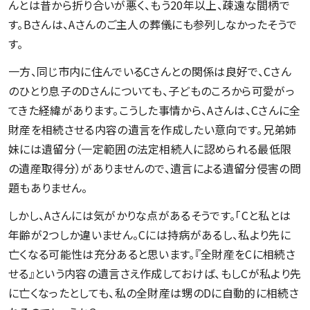
んとは昔から折り合いが悪く、もう20年以上、疎遠な間柄で
す。Bさんは、Aさんのご主人の葬儀にも参列しなかったそうで
す。
一方、同じ市内に住んでいるCさんとの関係は良好で、Cさん
のひとり息子のDさんについても、子どものころから可愛がっ
てきた経緯があります。こうした事情から、Aさんは、Cさんに全
財産を相続させる内容の遺言を作成したい意向です。兄弟姉
妹には遺留分（一定範囲の法定相続人に認められる最低限
の遺産取得分）がありませんので、遺言による遺留分侵害の問
題もありません。
しかし、Aさんには気がかりな点があるそうです。「Cと私とは
年齢が2つしか違いません。Cには持病があるし、私より先に
亡くなる可能性は充分あると思います。『全財産をCに相続さ
せる』という内容の遺言さえ作成しておけば、もしCが私より先
に亡くなったとしても、私の全財産は甥のDに自動的に相続さ