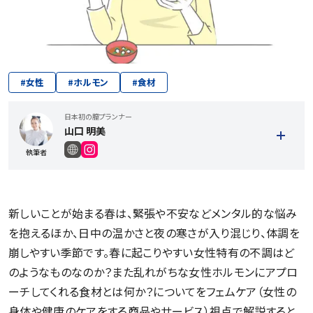
#
女性
#
ホルモン
#
食材
日本初の膣プランナー
山口 明美
執筆者
新しいことが始まる春は、緊張や不安などメンタル的な悩み
を抱えるほか、日中の温かさと夜の寒さが入り混じり、体調を
崩しやすい季節です。春に起こりやすい女性特有の不調はど
のようなものなのか？また乱れがちな女性ホルモンにアプロ
ーチしてくれる食材とは何か？についてをフェムケア（女性の
記事一覧を見る
身体や健康のケアをする商品やサービス）視点で解説すると