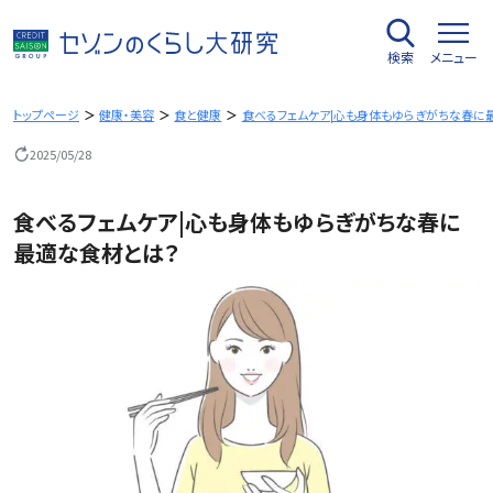
内
容
検索
メニュー
を
ス
キ
トップページ
健康・美容
食と健康
食べるフェムケア|心も身体もゆらぎがちな春に
ッ
2025/05/28
プ
食べるフェムケア|心も身体もゆらぎがちな春に
最適な食材とは？