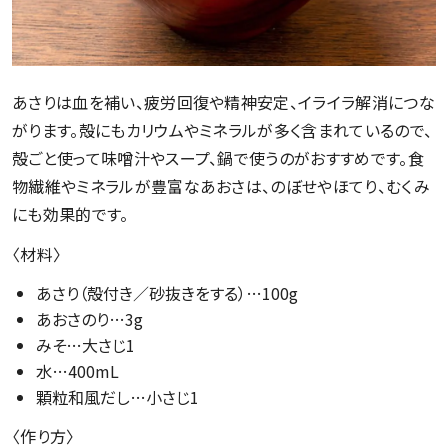
あさりは血を補い、疲労回復や精神安定、イライラ解消につな
がります。殻にもカリウムやミネラルが多く含まれているので、
殻ごと使って味噌汁やスープ、鍋で使うのがおすすめです。食
物繊維やミネラルが豊富なあおさは、のぼせやほてり、むくみ
にも効果的です。
〈材料〉
あさり（殻付き／砂抜きをする）…100g
あおさのり…3g
みそ…大さじ1
水…400mL
顆粒和風だし…小さじ1
〈作り方〉