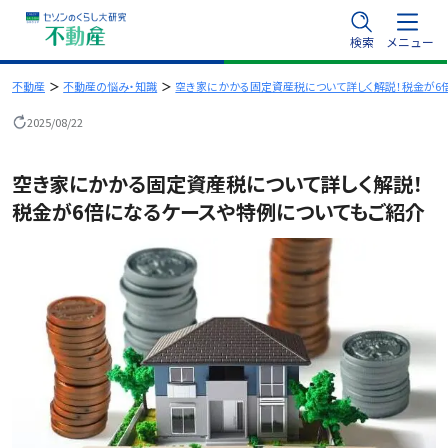
内
検索
メニュー
容
を
不動産
不動産の悩み・知識
空き家にかかる固定資産税について詳しく解説！税金が6
ス
2025/08/22
キ
ッ
空き家にかかる固定資産税について詳しく解説！
プ
税金が6倍になるケースや特例についてもご紹介