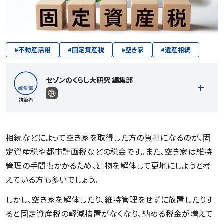
#
不動産活用
#
固定資産税
#
空き家
#
遺産相続
セゾンのくらし大研究 編集部
執筆者
相続などによって空き家を取得した方の負担になるのが、固
定資産税や都市計画税などの税金です。また、空き家は維持
記事一覧を見る
管理の手間もかかるため、建物を解体して更地にしようと考
えている方も多いでしょう。
しかし、空き家を解体したり、維持管理をせずに放置したりす
ると固定資産税の軽減措置がなくなり、納める税金が増えて