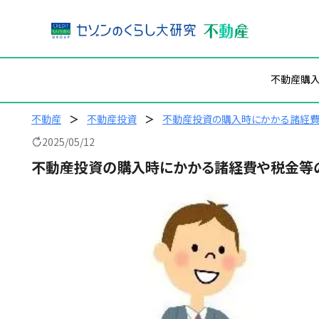
内
不動産購
容
を
ス
不動産
不動産投資
不動産投資の購入時にかかる諸経費
キ
2025/05/12
ッ
不動産投資の購入時にかかる諸経費や税金等
プ