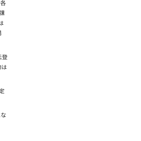
年各
課
は
場
転登
物は
固定
にな