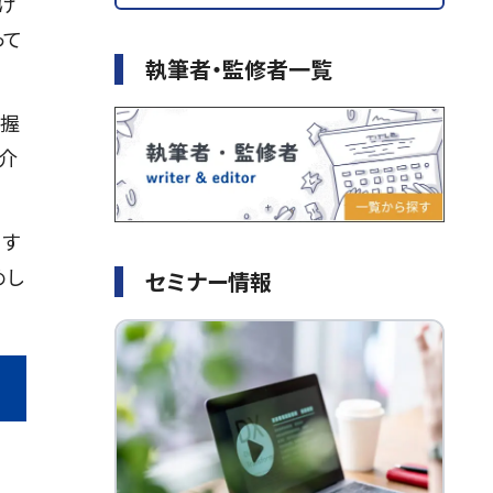
け
って
執筆者・監修者一覧
把握
介
ます
めし
セミナー情報