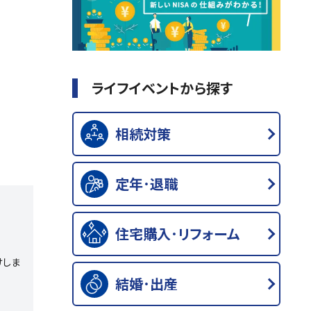
ライフイベントから探す
相続対策
定年･退職
住宅購入･リフォーム
けしま
結婚･出産