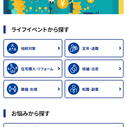
ライフイベントから探す
相続対策
定年･退職
住宅購入･リフォーム
結婚･出産
離婚･別居
転職･副業
お悩みから探す