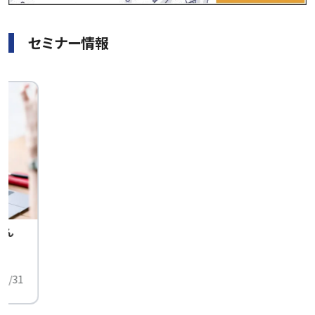
セミナー情報
せん
中
01/31