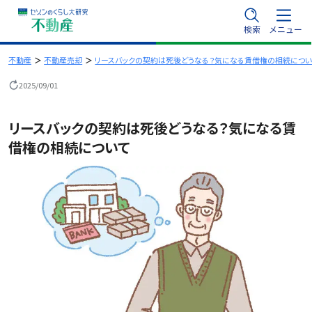
内
検索
メニュー
容
を
不動産
不動産売却
リースバックの契約は死後どうなる？気になる賃借権の相続につい
ス
2025/09/01
キ
ッ
リースバックの契約は死後どうなる？気になる賃
プ
借権の相続について