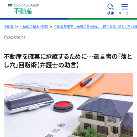
内
検索
メニュー
容
を
不動産
不動産の悩み・知識
不動産を確実に承継するために…遺言書の「落とし穴」回
ス
2025/07/16
キ
ッ
不動産を確実に承継するために…遺言書の「落と
プ
し穴」回避術【弁護士の助言】