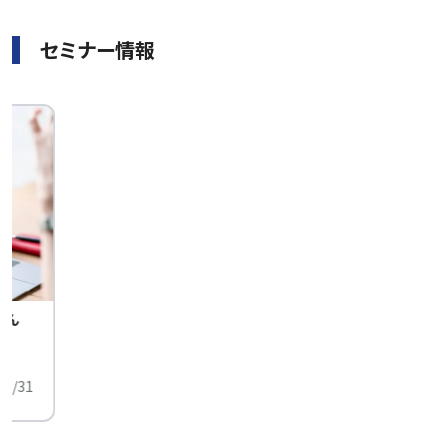
セミナー情報
せん
中
01/31