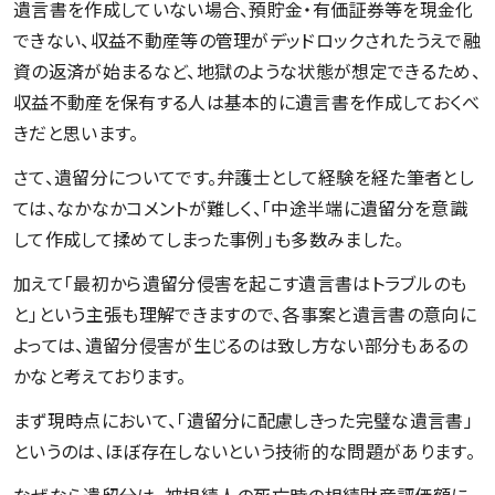
遺言書を作成していない場合、預貯金・有価証券等を現金化
できない、収益不動産等の管理がデッドロックされたうえで融
資の返済が始まるなど、地獄のような状態が想定できるため、
収益不動産を保有する人は基本的に遺言書を作成しておくべ
きだと思います。
さて、遺留分についてです。弁護士として経験を経た筆者とし
ては、なかなかコメントが難しく、「中途半端に遺留分を意識
して作成して揉めてしまった事例」も多数みました。
加えて「最初から遺留分侵害を起こす遺言書はトラブルのも
と」という主張も理解できますので、各事案と遺言書の意向に
よっては、遺留分侵害が生じるのは致し方ない部分もあるの
かなと考えております。
まず現時点において、「遺留分に配慮しきった完璧な遺言書」
というのは、ほぼ存在しないという技術的な問題があります。
なぜなら遺留分は、被相続人の死亡時の相続財産評価額に