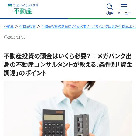
内
検索
メニュー
容
を
不動産
不動産投資
不動産投資の頭金はいくら必要？…メガバンク出身の不動産コンサ
ス
2025/11/05
キ
ッ
不動産投資の頭金はいくら必要？…メガバンク出
プ
身の不動産コンサルタントが教える、条件別「資金
調達」のポイント