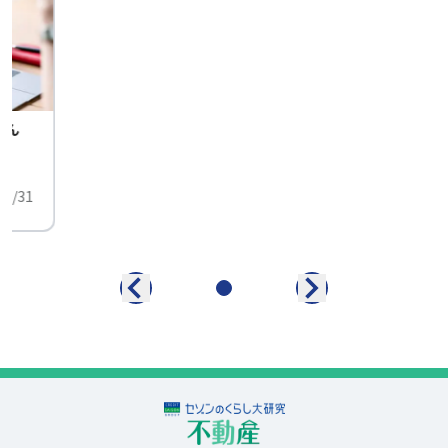
せん
中
01/31