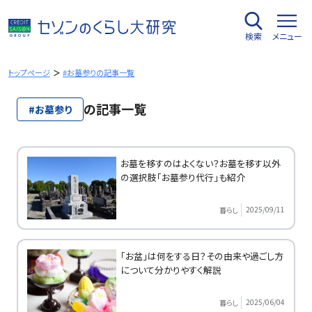
内
容
検索
メニュー
を
ス
キ
トップページ
#お墓参りの記事一覧
ッ
プ
の記事一覧
#お墓参り
お墓を移すのはよくない？お墓を移す以外
の選択肢「お墓参り代行」も紹介
2025/09/11
暮らし
「お盆」は何をする日？その由来や過ごし方
について分かりやすく解説
2025/06/04
暮らし