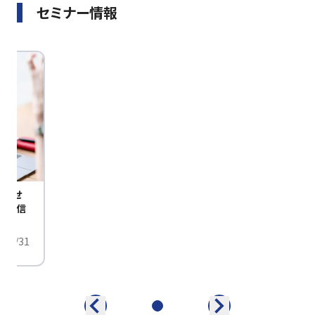
セミナー情報
びませ
定配信
/01/31