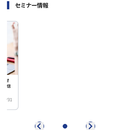
セミナー情報
びませ
定配信
/01/31