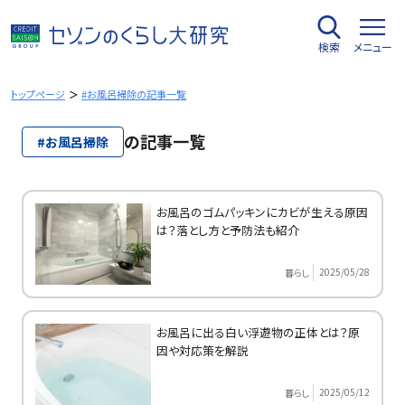
内
容
検索
メニュー
を
ス
キ
トップページ
#お風呂掃除の記事一覧
ッ
プ
の記事一覧
#お風呂掃除
お風呂のゴムパッキンにカビが生える原因
は？落とし方と予防法も紹介
2025/05/28
暮らし
お風呂に出る白い浮遊物の正体とは？原
因や対応策を解説
2025/05/12
暮らし