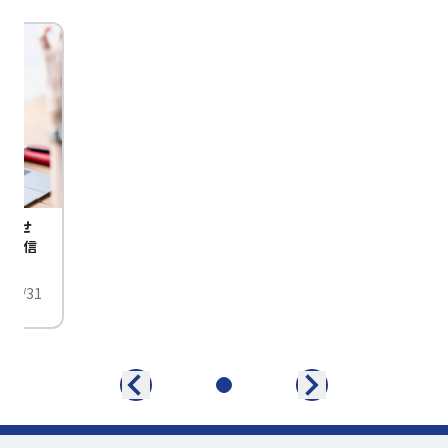
びませ
定配信
/01/31