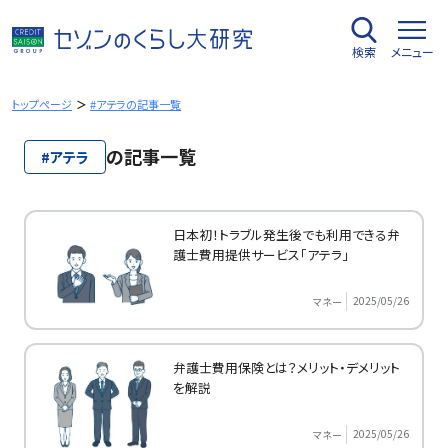
内
容
検索
メニュー
を
ス
キ
トップページ
#アテラの記事一覧
ッ
プ
の記事一覧
#アテラ
日本初！トラブル発生後でも利用できる弁
護士費用提供サービス「アテラ」
2025/05/26
マネー
弁護士費用保険とは？メリット・デメリット
を解説
2025/05/26
マネー