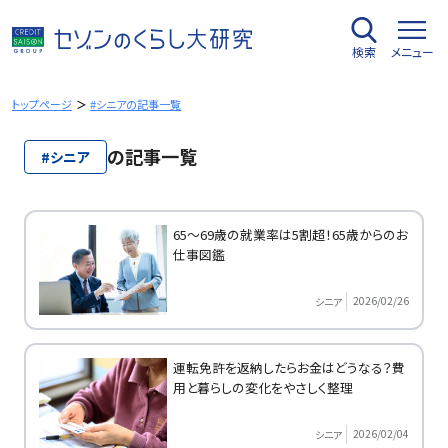
内
容
検索
メニュー
を
ス
キ
トップページ
#シニアの記事一覧
ッ
プ
の記事一覧
#シニア
65～69歳の就業率は5割超！65歳からのお
仕事図鑑
2026/02/26
シニア
運転免許を返納したらお金はどうなる？費
用と暮らしの変化をやさしく整理
2026/02/04
シニア