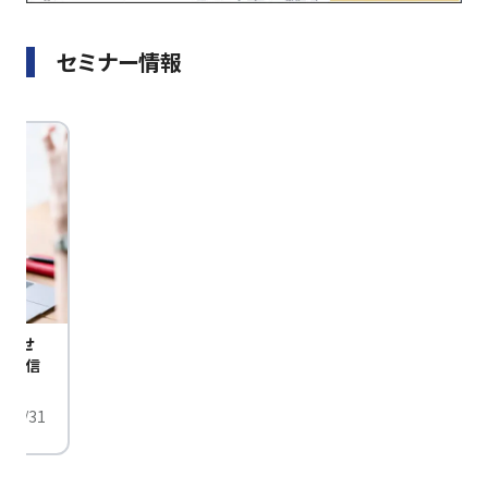
セミナー情報
びませ
定配信
/01/31