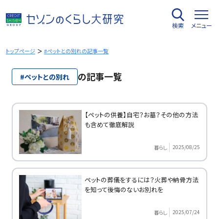
内
容
検索
メニュー
を
ス
キ
トップページ
#ペットとの別れの記事一覧
ッ
プ
の記事一覧
#ペットとの別れ
【ペットの供養】自宅？お墓？その他の方法
も含めて徹底解説
2025/08/25
暮らし
ペットの葬儀をするには？火葬や納骨方法
を知って後悔のないお別れを
2025/07/24
暮らし