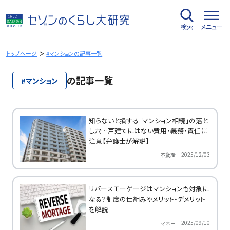
内
容
検索
メニュー
を
ス
キ
トップページ
#マンションの記事一覧
ッ
プ
の記事一覧
#マンション
知らないと損する「マンション相続」の落と
し穴…戸建てにはない費用・義務・責任に
注意【弁護士が解説】
2025/12/03
不動産
リバースモーゲージはマンションも対象に
なる？制度の仕組みやメリット・デメリット
を解説
2025/09/10
マネー