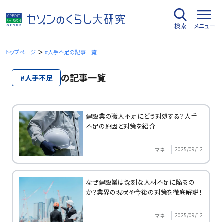
内
容
検索
メニュー
を
ス
キ
トップページ
#人手不足の記事一覧
ッ
プ
の記事一覧
#人手不足
建設業の職人不足にどう対処する？人手
不足の原因と対策を紹介
2025/09/12
マネー
なぜ建設業は深刻な人材不足に陥るの
か？業界の現状や今後の対策を徹底解説！
2025/09/12
マネー