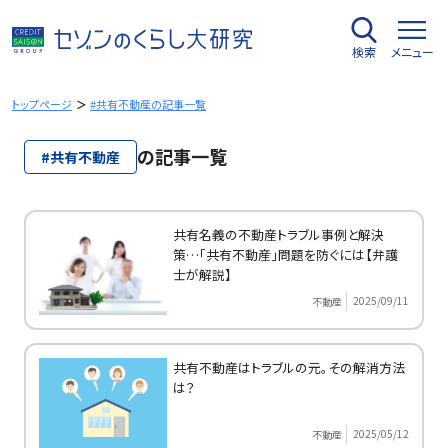
内
容
検索
メニュー
を
ス
キ
トップページ
#共有不動産の記事一覧
ッ
プ
の記事一覧
#共有不動産
共有名義の不動産トラブル事例と解決
策…「共有不動産」問題を防ぐには【弁護
士が解説】
2025/09/11
不動産
共有不動産はトラブルの元。その解消方法
は？
2025/05/12
不動産