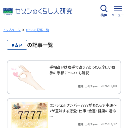
内
容
検索
メニュー
を
ス
キ
トップページ
#占いの記事一覧
ッ
プ
の記事一覧
#占い
手相占いは右手で占う？あったら珍しい右
手の手相についても解説
2026/01/08
趣味・カルチャー
エンジェルナンバー7777がもたらす幸運～
7が意味する恋愛・仕事・金運・健康の運命
～
2025/07/22
趣味・カルチャー