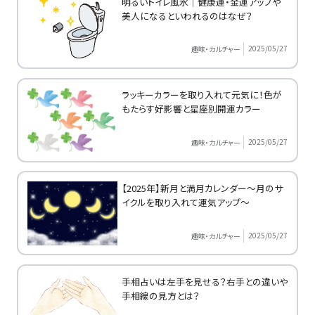
明るいトイレ風水｜健康運・金運アップや
美人になるといわれるのはなぜ？
2025/05/27
趣味・カルチャー
ラッキーカラーを取り入れて元気に！色が
もたらす好影響と星座別開運カラー
2025/05/27
趣味・カルチャー
【2025年】新月と満月カレンダー～月のサ
イクルを取り入れて運気アップ～
2025/05/27
趣味・カルチャー
手相占いは左手を見せる？右手との違いや
手相線の見方とは？