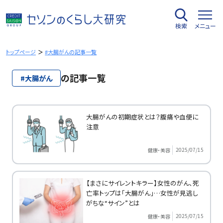
内
容
検索
メニュー
を
ス
キ
トップページ
#大腸がんの記事一覧
ッ
プ
の記事一覧
#大腸がん
大腸がんの初期症状とは？腹痛や血便に
注意
2025/07/15
健康・美容
【まさにサイレントキラー】女性のがん、死
亡率トップは「大腸がん」…女性が見逃し
がちな“サイン”とは
2025/07/15
健康・美容