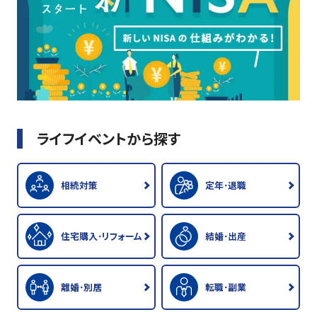
ライフイベントから探す
相続対策
定年･退職
住宅購入･リフォーム
結婚･出産
離婚･別居
転職･副業