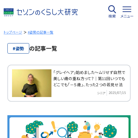
内
容
検索
メニュー
を
ス
キ
トップページ
#姿勢の記事一覧
ッ
プ
の記事一覧
#姿勢
「グレイヘア」始めました～ムリせず自然で
美しい歳の重ね方って？｜第11回いつでも
どこでも「－５歳」、たった２つの若見せ法
2025/07/15
シニア