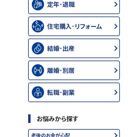
定年･退職
住宅購入･リフォーム
結婚･出産
離婚･別居
転職･副業
お悩みから探す
老後のお金が心配