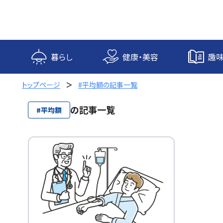
内
容
を
ス
キ
暮らし
健康・美容
趣味
ッ
プ
トップページ
#平均額の記事一覧
の記事一覧
#平均額