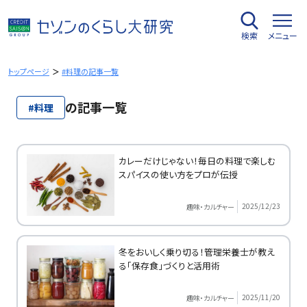
内
容
検索
メニュー
を
ス
キ
トップページ
#料理の記事一覧
ッ
プ
の記事一覧
#料理
カレーだけじゃない！毎日の料理で楽しむ
スパイスの使い方をプロが伝授
2025/12/23
趣味・カルチャー
冬をおいしく乗り切る！管理栄養士が教え
る「保存食」づくりと活用術
2025/11/20
趣味・カルチャー