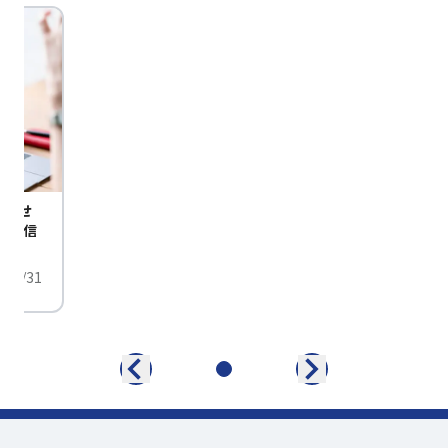
びませ
定配信
/01/31