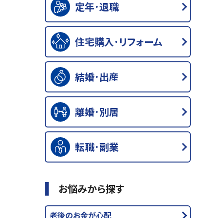
定年･退職
住宅購入･リフォーム
結婚･出産
離婚･別居
転職･副業
お悩みから探す
老後のお金が心配