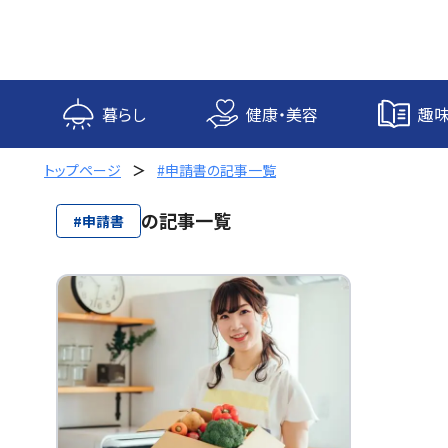
内
容
を
ス
キ
暮らし
健康・美容
趣味
ッ
プ
トップページ
#申請書の記事一覧
の記事一覧
#申請書