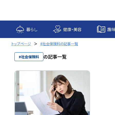
内
容
を
ス
キ
暮らし
健康・美容
趣味
ッ
プ
トップページ
#社会保険料の記事一覧
の記事一覧
#社会保険料