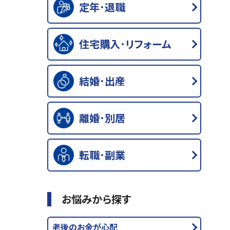
定年･退職
住宅購入･リフォーム
結婚･出産
離婚･別居
転職･副業
お悩みから探す
老後のお金が心配