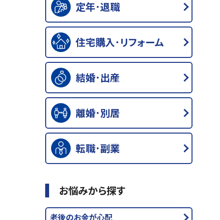
定年･退職
住宅購入･リフォーム
結婚･出産
離婚･別居
転職･副業
お悩みから探す
老後のお金が心配