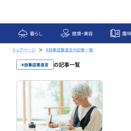
内
容
を
ス
キ
暮らし
健康・美容
趣味
ッ
プ
トップページ
#自筆証書遺言の記事一覧
の記事一覧
#自筆証書遺言