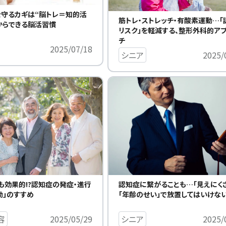
守るカギは“脳トレ＝知的活
筋トレ・ストレッチ・有酸素運動…「
からできる脳活習慣
リスク」を軽減する、整形外科的ア
チ
2025/07/18
シニア
2025/
も効果的!?認知症の発症・進行
認知症に繋がることも…「見えにく
動」のすすめ
「年齢のせい」で放置してはいけな
容
2025/05/29
シニア
2025/