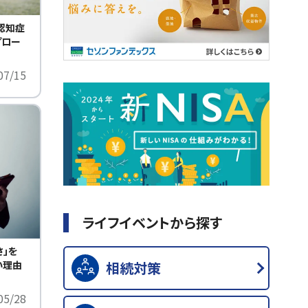
認知症
プロー
07/15
ライフイベントから探す
さ」を
い理由
相続対策
05/28