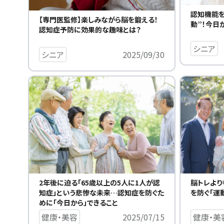
認知機能を
【専門医監修】楽しみながら脳を鍛える！
動”！今日
認知症予防に効果的な趣味とは？
シニア
シニア
2025/09/30
2年後に迫る「65歳以上の5人に1人が認
脳トレより
知症」という悲惨な未来…認知症を防ぐた
を防ぐ「運
めに「今日から」できること
健康・美容
2025/07/15
健康・美