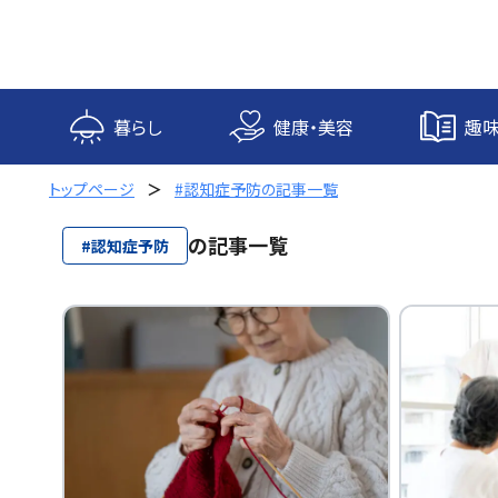
内
容
を
ス
キ
暮らし
健康・美容
趣味
ッ
プ
トップページ
#認知症予防の記事一覧
の記事一覧
#認知症予防