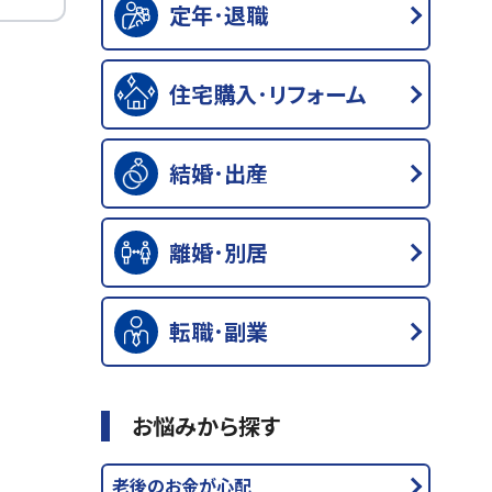
定年･退職
住宅購入･リフォーム
結婚･出産
離婚･別居
転職･副業
お悩みから探す
老後のお金が心配