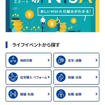
ライフイベントから探す
相続対策
定年･退職
住宅購入･リフォーム
結婚･出産
離婚･別居
転職･副業