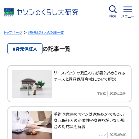
内
容
検索
メニュー
を
ス
キ
トップページ
#身元保証人の記事一覧
ッ
プ
の記事一覧
#身元保証人
リースバックで保証人は必要？求められる
ケースと賃貸保証会社について解説
2025/12/04
不動産
手術同意書のサインは家族以外でもOK？
身元保証人の必要性や身寄りがいない場
合の対応策も解説
2025/09/01
シニア