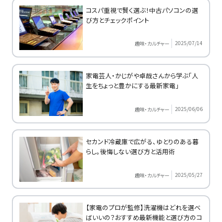
コスパ重視で賢く選ぶ！中古パソコンの選
び方とチェックポイント
2025/07/14
趣味・カルチャー
家電芸人・かじがや卓哉さんから学ぶ「人
生をちょっと豊かにする最新家電」
2025/06/06
趣味・カルチャー
セカンド冷蔵庫で広がる、ゆとりのある暮
らし。後悔しない選び方と活用術
2025/05/27
趣味・カルチャー
【家電のプロが監修】洗濯機はどれを選べ
ばいいの？おすすめ最新機能と選び方のコ