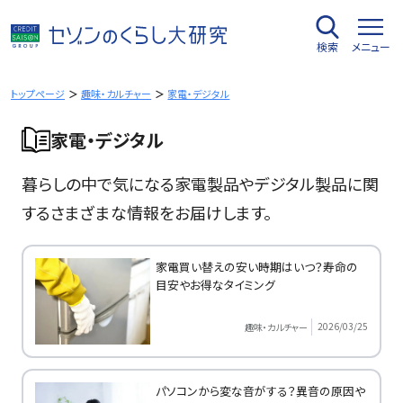
内
容
検索
メニュー
を
ス
キ
トップページ
趣味・カルチャー
家電・デジタル
ッ
家電・デジタル
プ
暮らしの中で気になる家電製品やデジタル製品に関
するさまざまな情報をお届けします。
家電買い替えの安い時期はいつ？寿命の
目安やお得なタイミング
2026/03/25
趣味・カルチャー
パソコンから変な音がする？異音の原因や