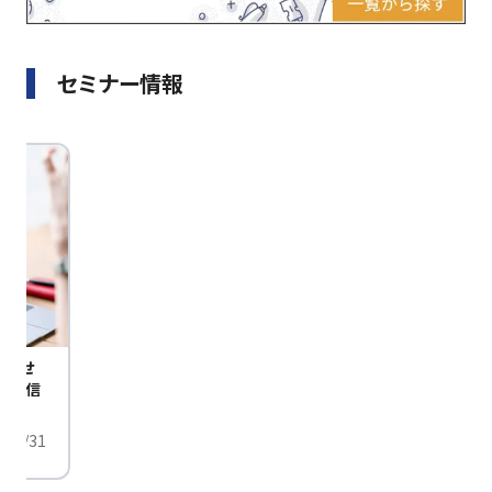
セミナー情報
びませ
定配信
/01/31