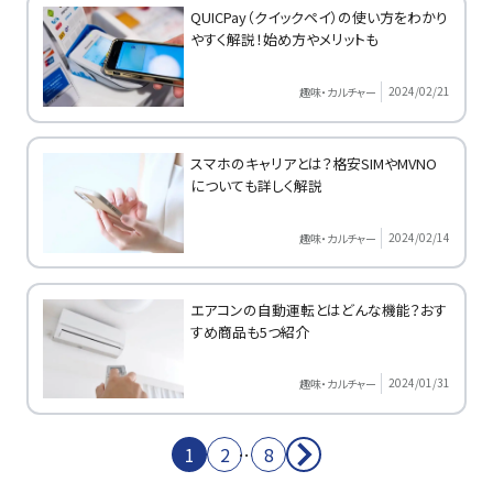
QUICPay（クイックペイ）の使い方をわかり
やすく解説！始め方やメリットも
2024/02/21
趣味・カルチャー
スマホのキャリアとは？格安SIMやMVNO
についても詳しく解説
2024/02/14
趣味・カルチャー
エアコンの自動運転とはどんな機能？おす
すめ商品も5つ紹介
2024/01/31
趣味・カルチャー
1
2
…
8