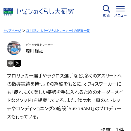
内
容
検索
メニュー
を
ス
キ
トップページ
森川 稔之 （パーソナルトレーナー）の記事一覧
ッ
プ
パーソナルトレーナー
森川 稔之
プロサッカー選手やラクロス選手など、多くのアスリートへ
の指導実績を持つ。その経験をもとに、オフィスワーカーに
も「疲れにくく美しい姿勢を手に入れるためのオーダーメイ
ドなメソッド」を提案している。また、代々木上原のストレッ
チやコンディショニングの施設「SuGoRAKU」のプロデュー
スも行っている。
記事 1件