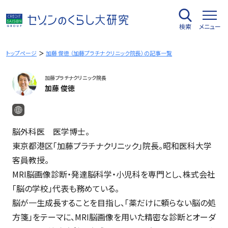
内
容
検索
メニュー
を
ス
キ
トップページ
加藤 俊徳 （加藤プラチナクリニック院長）の記事一覧
ッ
プ
加藤プラチナクリニック院長
加藤 俊徳
脳外科医 医学博士。
東京都港区「加藤プラチナクリニック」院長。昭和医科大学
客員教授。
MRI脳画像診断・発達脳科学・小児科を専門とし、株式会社
「脳の学校」代表も務めている。
脳が一生成長することを目指し、「薬だけに頼らない脳の処
方箋」をテーマに、MRI脳画像を用いた精密な診断とオーダ