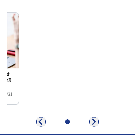
びませ
定配信
/01/31