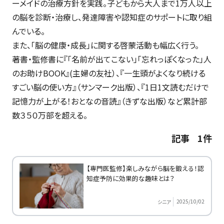
ーメイドの治療方針を実践。子どもから大人まで1万人以上
の脳を診断・治療し、発達障害や認知症のサポートに取り組
んでいる。
また、「脳の健康・成長」に関する啓蒙活動も幅広く行う。
著書・監修書に『「名前が出てこない」「忘れっぽくなった」人
のお助けBOOK』(主婦の友社）、『一生頭がよくなり続ける
すごい脳の使い方』（サンマーク出版）、『1日1文読むだけで
記憶力が上がる！おとなの音読』（きずな出版）など累計部
数３５０万部を超える。
記事 1件
【専門医監修】楽しみながら脳を鍛える！認
知症予防に効果的な趣味とは？
2025/10/02
シニア