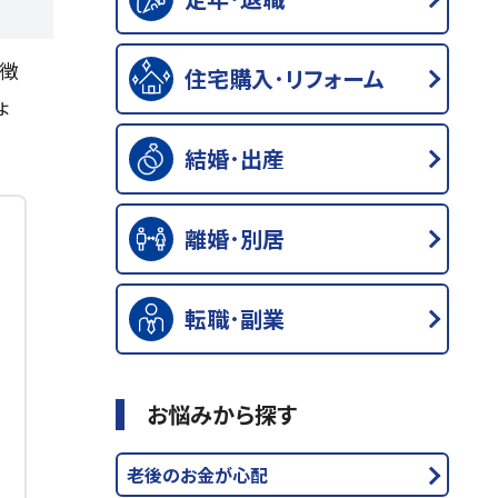
徴
住宅購入･リフォーム
ょ
結婚･出産
離婚･別居
転職･副業
お悩みから探す
老後のお金が心配