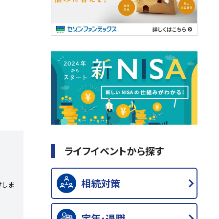
ライフイベントから探す
相続対策
けしま
定年･退職