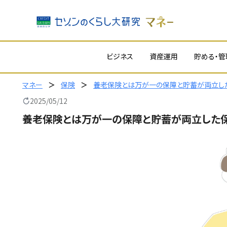
内
ビジネス
資産運用
貯める・管
容
を
ス
マネー
保険
養老保険とは万が一の保障と貯蓄が両立し
キ
2025/05/12
ッ
養老保険とは万が一の保障と貯蓄が両立した
プ