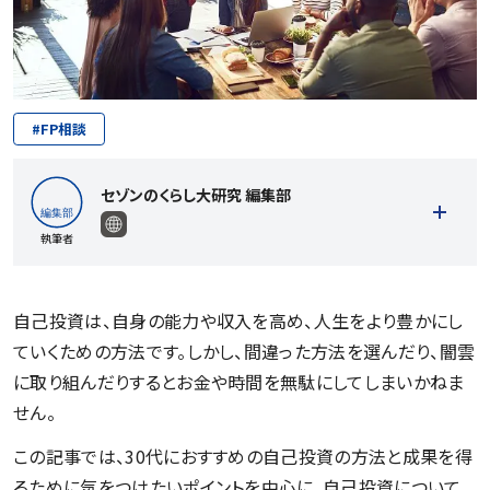
#
FP相談
セゾンのくらし大研究 編集部
執筆者
自己投資は、自身の能力や収入を高め、人生をより豊かにし
ていくための方法です。しかし、間違った方法を選んだり、闇雲
記事一覧を見る
に取り組んだりするとお金や時間を無駄にしてしまいかねま
せん。
この記事では、30代におすすめの自己投資の方法と成果を得
るために気をつけたいポイントを中心に、自己投資について