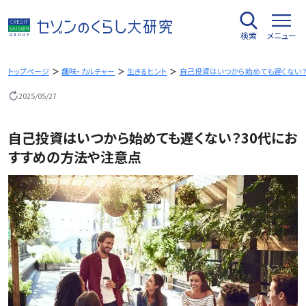
内
容
検索
メニュー
を
ス
キ
トップページ
趣味・カルチャー
生きるヒント
自己投資はいつから始めても遅くない？
ッ
2025/05/27
プ
自己投資はいつから始めても遅くない？30代にお
すすめの方法や注意点