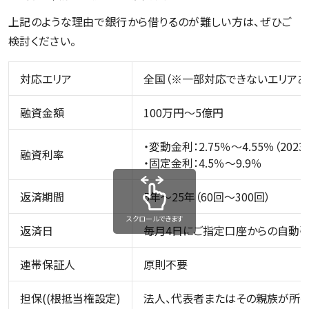
上記のような理由で銀行から借りるのが難しい方は、ぜひご
検討ください。
対応エリア
全国（※一部対応できないエリアあ
融資金額
100万円〜5億円
・変動金利：2.75％〜4.55％（202
融資利率
・固定金利：4.5％〜9.9％
返済期間
5年〜25年（60回〜300回）
スクロールできます
返済日
毎月4日にご指定口座からの自動引
連帯保証人
原則不要
担保((根抵当権設定)
法人、代表者またはその親族が所