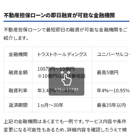
不動産担保ローンの即日融資が可能な金融機関
不動産担保ローンで最短即日の融資が可能な金融機関をご
紹介します。
金融機関
トラストホールディングス
ユニバーサルコー
100万円〜10億円
融資金額
最高5億円
※10億円以上は要相談
スクロールできます
融資利率
年3.45%〜7.45％
年4%〜10.95％
返済期間
1ヵ月〜30年
最長35年以内
上記の金融機関はあくまでも一例です。サービス内容や条件
変更になる可能性もあるため、詳細内容を確認したうえで検