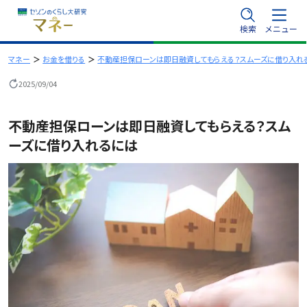
内
検索
メニュー
容
を
マネー
お金を借りる
不動産担保ローンは即日融資してもらえる？スムーズに借り入れ
ス
2025/09/04
キ
ッ
不動産担保ローンは即日融資してもらえる？スム
プ
ーズに借り入れるには